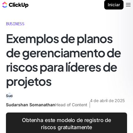
ClickUp Blogue
Iniciar
Ope
BUSINESS
Exemplos de planos
de gerenciamento de
riscos para líderes de
projetos
4 de abril de 2025
Sudarshan Somanathan
Head of Content
Obtenha este modelo de registro de
riscos gratuitamente