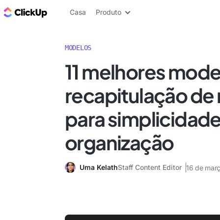
ClickUp Blogue
Casa
Produto
MODELOS
11 melhores mode
recapitulação de
para simplicidade
organização
Uma Kelath
Staff Content Editor
16 de mar