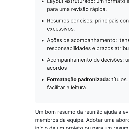
Layout estruturado: um formato l
para uma revisão rápida.
Resumos concisos: principais con
excessivos.
Ações de acompanhamento: itens
responsabilidades e prazos atribu
Acompanhamento de decisões: um
acordos
Formatação padronizada:
títulos
facilitar a leitura.
Um bom resumo da reunião ajuda a evi
membros da equipe. Adotar uma aborda
início de um projeto ou para um resum