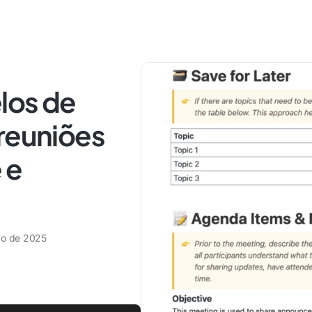
los de
 reuniões
 e
ço de 2025