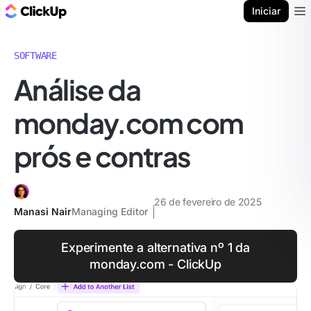
ClickUp Blogue
Iniciar
Ope
SOFTWARE
Análise da
monday.com com
prós e contras
26 de fevereiro de 2025
Manasi Nair
Managing Editor
Experimente a alternativa nº 1 da
monday.com - ClickUp