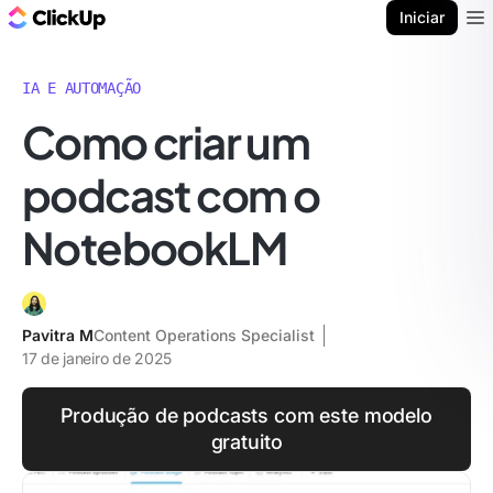
ClickUp Blogue
Iniciar
Ope
IA E AUTOMAÇÃO
Como criar um
podcast com o
NotebookLM
Pavitra M
Content Operations Specialist
17 de janeiro de 2025
Produção de podcasts com este modelo
gratuito