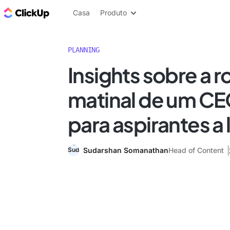
ClickUp Blogue
Casa
Produto
PLANNING
Insights sobre a r
matinal de um CE
para aspirantes a 
Sudarshan Somanathan
Head of Content