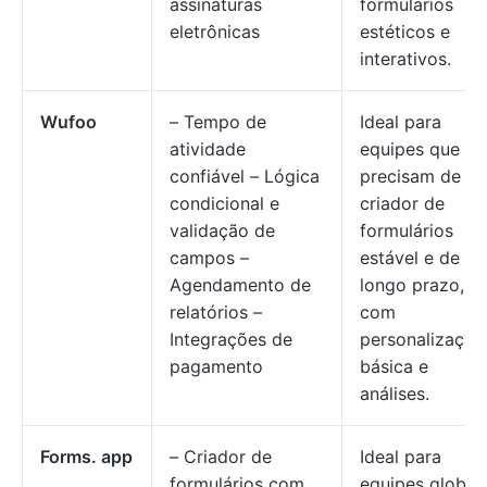
assinaturas
formulários
eletrônicas
estéticos e
interativos.
Wufoo
– Tempo de
Ideal para
atividade
equipes que
confiável – Lógica
precisam de u
condicional e
criador de
validação de
formulários
campos –
estável e de
Agendamento de
longo prazo,
relatórios –
com
Integrações de
personalização
pagamento
básica e
análises.
Forms. app
– Criador de
Ideal para
formulários com
equipes globais