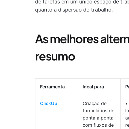
de tarefas em um único espaço de tra
quanto a dispersão do trabalho.
As melhores alter
resumo
Ferramenta
Ideal para
P
ClickUp
Criação de
•
formulários de
l
ponta a ponta
a
com fluxos de
r