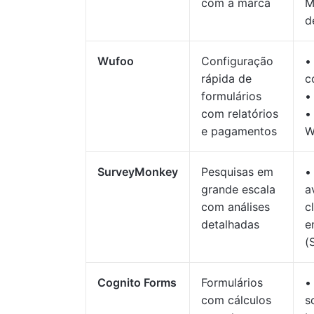
com a marca
M
d
Wufoo
Configuração
•
rápida de
c
formulários
•
com relatórios
•
e pagamentos
W
SurveyMonkey
Pesquisas em
•
grande escala
a
com análises
c
detalhadas
e
(
Cognito Forms
Formulários
•
com cálculos
s