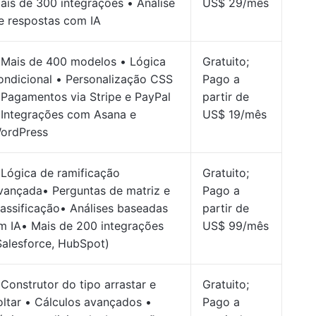
ais de 300 integrações • Análise
US$ 29/mês
e respostas com IA
 Mais de 400 modelos • Lógica
Gratuito;
ondicional • Personalização CSS
Pago a
 Pagamentos via Stripe e PayPal
partir de
 Integrações com Asana e
US$ 19/mês
ordPress
 Lógica de ramificação
Gratuito;
vançada• Perguntas de matriz e
Pago a
lassificação• Análises baseadas
partir de
m IA• Mais de 200 integrações
US$ 99/mês
Salesforce, HubSpot)
 Construtor do tipo arrastar e
Gratuito;
oltar • Cálculos avançados •
Pago a