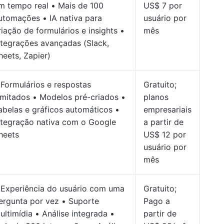
m tempo real • Mais de 100
US$ 7 por
utomações • IA nativa para
usuário por
riação de formulários e insights •
mês
ntegrações avançadas (Slack,
heets, Zapier)
 Formulários e respostas
Gratuito;
limitados • Modelos pré-criados •
planos
abelas e gráficos automáticos •
empresariais
ntegração nativa com o Google
a partir de
heets
US$ 12 por
usuário por
mês
 Experiência do usuário com uma
Gratuito;
ergunta por vez • Suporte
Pago a
ultimídia • Análise integrada •
partir de