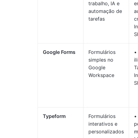
trabalho, IA e
e
automação de
a
tarefas
c
I
S
Google Forms
Formulários
•
simples no
i
Google
T
Workspace
I
S
Typeform
Formulários
•
interativos e
p
personalizados
m