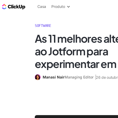
ClickUp Blogue
Casa
Produto
SOFTWARE
As 11 melhores alt
ao Jotform para
experimentar em
Manasi Nair
Managing Editor
26 de outub