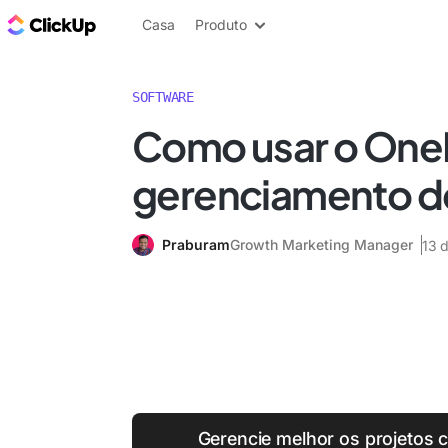
ClickUp Blogue
Casa
Produto
SOFTWARE
Como usar o One
gerenciamento de
Praburam
Growth Marketing Manager
13 
Gerencie melhor os projetos 