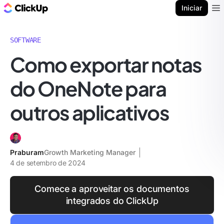
ClickUp Blogue
Iniciar
Ope
SOFTWARE
Como exportar notas
do OneNote para
outros aplicativos
Praburam
Growth Marketing Manager
4 de setembro de 2024
Comece a aproveitar os documentos
integrados do ClickUp