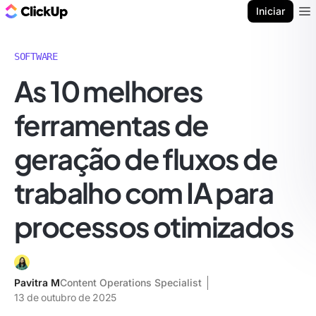
ClickUp Blogue
Iniciar
Ope
SOFTWARE
As 10 melhores
ferramentas de
geração de fluxos de
trabalho com IA para
processos otimizados
Pavitra M
Content Operations Specialist
13 de outubro de 2025