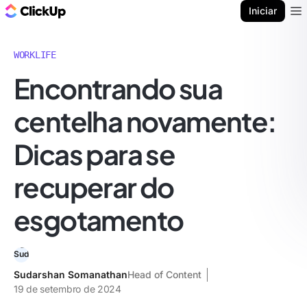
ClickUp Blogue
Iniciar
Ope
WORKLIFE
Encontrando sua
centelha novamente:
Dicas para se
recuperar do
esgotamento
Sudarshan Somanathan
Head of Content
19 de setembro de 2024