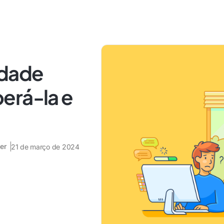
idade
erá-la e
er
21 de março de 2024