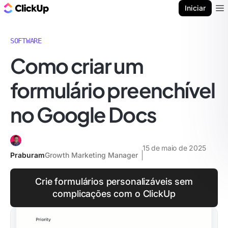
ClickUp Blogue
Iniciar
Ope
SOFTWARE
Como criar um
formulário preenchível
no Google Docs
15 de maio de 2025
Praburam
Growth Marketing Manager
Crie formulários personalizáveis sem
complicações com o ClickUp