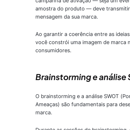
campanha de ativação — seja um event
amostra do produto — deve transmitir
mensagem da sua marca.
Ao garantir a coerência entre as ideia
você constrói uma imagem de marca ma
consumidores.
Brainstorming e anális
O brainstorming e a análise SWOT (Po
Ameaças) são fundamentais para desen
marca.
Durante as sessões de brainstorming, 