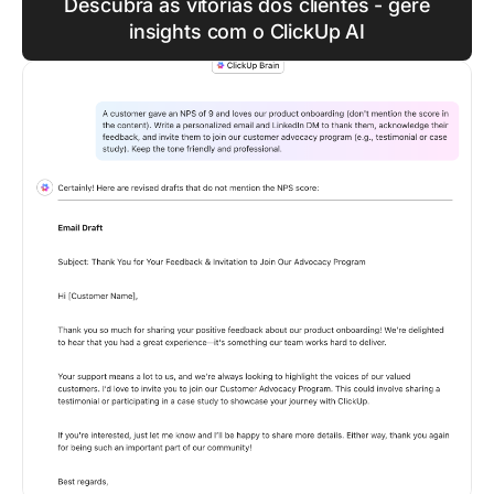
Descubra as vitórias dos clientes - gere
insights com o ClickUp AI