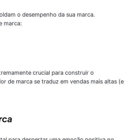
moldam o desempenho da sua marca.
de marca:
tremamente crucial para construir o
or de marca se traduz em vendas mais altas (e
rca
tal para despertar uma emoção positiva no