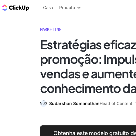
ClickUp Blogue
Casa
Produto
MARKETING
Estratégias efica
promoção: Impuls
vendas e aument
conhecimento da
Sudarshan Somanathan
Head of Content
Obtenha este modelo gratuito d