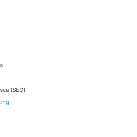
os
sca (SEO)
ting