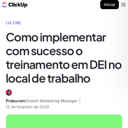
ClickUp Blogue
Iniciar
Ope
CULTURE
Como implementar
com sucesso o
treinamento em DEI no
local de trabalho
Praburam
Growth Marketing Manager
12 de fevereiro de 2026