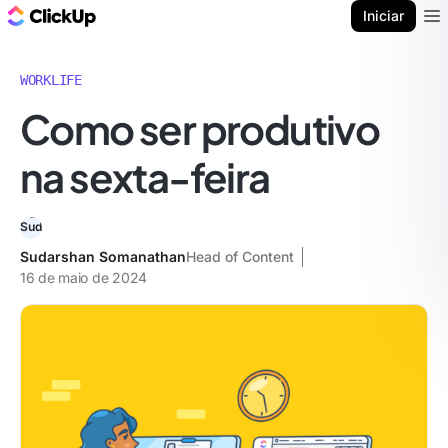
ClickUp Blogue
Iniciar
Ope
WORKLIFE
Como ser produtivo
na sexta-feira
Sudarshan Somanathan
Head of Content
16 de maio de 2024