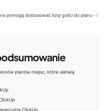
re pomogą dostosować listę gości do planu - i
podsumowanie
lonów planów miejsc, które ułatwią
ickUp
ClickUp
ferencyjną ClickUp