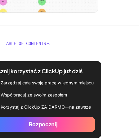
TABLE OF CONTENTS
znij korzystać z ClickUp już dziś
Zarządzaj całą swoją pracą w jednym miejscu
Współpracuj ze swoim zespołem
Korzystaj z ClickUp ZA DARMO—na zawsze
Rozpocznij