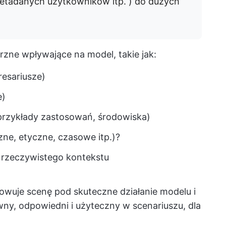
metadanych użytkowników itp. ) do dużych
zne wpływające na model, takie jak:
resariusze)
e)
przykłady zastosowań, środowiska)
czne, etyczne, czasowe itp.)?
 rzeczywistego kontekstu
towuje scenę pod skuteczne działanie modelu i
wny, odpowiedni i użyteczny w scenariuszu, dla