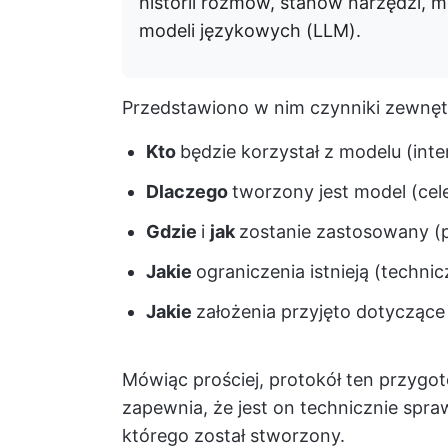
historii rozmów, stanów narzędzi, 
modeli językowych (LLM).
Przedstawiono w nim czynniki zewnętr
Kto
będzie korzystał z modelu (inte
Dlaczego
tworzony jest model (cel
Gdzie
i
jak
zostanie zastosowany (
Jakie
ograniczenia istnieją (techni
Jakie
założenia przyjęto dotyczące
Mówiąc prościej, protokół ten przygo
zapewnia, że jest on technicznie spra
którego został stworzony.