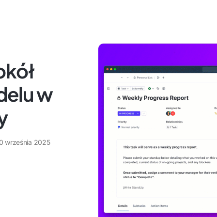
okół
delu w
y
0 września 2025