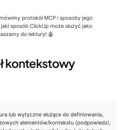
omówimy protokół MCP i sposoby jego
 jaki sposób ClickUp może służyć jako
aszamy do lektury! 🤖
ół kontekstowy
ura lub wytyczne służące do definiowania,
czowych elementów/kontekstu (podpowiedzi,