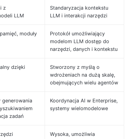
i z
Standaryzacja kontekstu
odeli LLM
LLM i interakcji narzędzi
 pamięć, moduły
Protokół umożliwiający
modelom LLM dostęp do
narzędzi, danych i kontekstu
lny dzięki
Stworzony z myślą o
wdrożeniach na dużą skalę,
obejmujących wielu agentów
y generowania
Koordynacja AI w Enterprise,
yszukiwaniem
systemy wielomodelowe
acja zadań
rzędzi
Wysoka, umożliwia