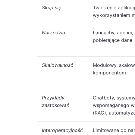
Skup się
Tworzenie aplikacj
wykorzystaniem m
Narzędzia
Łańcuchy, agenci,
pobierające dane
Skalowalność
Modułowy, skalowa
komponentom
Przykłady
Chatboty, system
zastosowań
wspomaganego w
(RAG), automatyz
Interoperacyjność
Limitowane do na