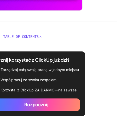
TABLE OF CONTENTS
znij korzystać z ClickUp już dziś
Zarządzaj całą swoją pracą w jednym miejscu
Współpracuj ze swoim zespołem
Korzystaj z ClickUp ZA DARMO—na zawsze
Rozpocznij