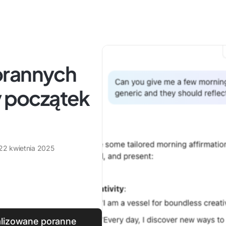
orannych
y początek
22 kwietnia 2025
alizowane poranne