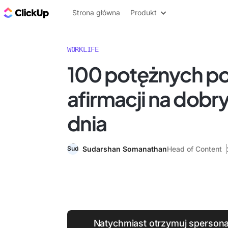
ClickUp Blog
Strona główna
Produkt
WORKLIFE
100 potężnych p
afirmacji na dobr
dnia
Sudarshan Somanathan
Head of Content
Natychmiast otrzymuj sperson