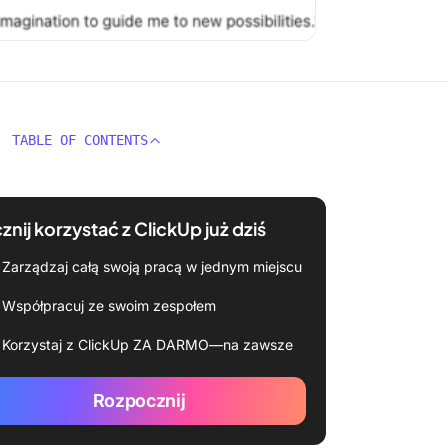
TABLE OF CONTENTS
znij korzystać z ClickUp już dziś
Zarządzaj całą swoją pracą w jednym miejscu
Współpracuj ze swoim zespołem
Korzystaj z ClickUp ZA DARMO—na zawsze
Rozpocznij