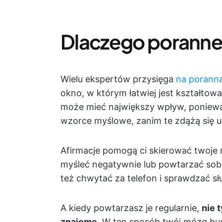
Dlaczego poranne 
Wielu ekspertów przysięga
na poranną
okno, w którym łatwiej jest kształtowa
może mieć największy wpływ, ponie
wzorce myślowe, zanim te zdążą się ut
Afirmacje pomogą ci skierować twoje
myśleć negatywnie lub powtarzać sob
też chwytać za telefon i sprawdzać s
A kiedy powtarzasz je regularnie,
nie 
znajome
. W ten sposób twój mózg bud