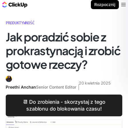
ClickUp Blog
Rozpocznij
Ope
PRODUKTYWNOŚĆ
Jak poradzić sobie z
prokrastynacją i zrobić
gotowe rzeczy?
20 kwietnia 2025
Preethi Anchan
Senior Content Editor
📆 Do zrobienia - skorzystaj z tego
szablonu do blokowania czasu!