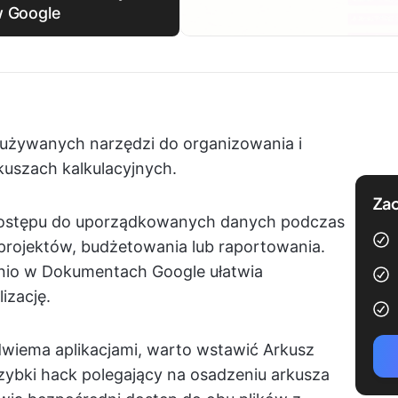
w Google
j używanych narzędzi do organizowania i
uszach kalkulacyjnych.
Zac
dostępu do uporządkowanych danych podczas
projektów, budżetowania lub raportowania.
nio w Dokumentach Google ułatwia
izację.
 dwiema aplikacjami, warto wstawić Arkusz
bki hack polegający na osadzeniu arkusza