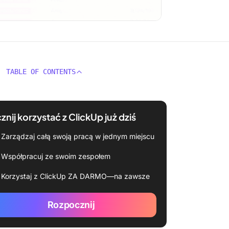
TABLE OF CONTENTS
znij korzystać z ClickUp już dziś
Zarządzaj całą swoją pracą w jednym miejscu
Współpracuj ze swoim zespołem
Korzystaj z ClickUp ZA DARMO—na zawsze
Rozpocznij