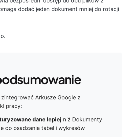
wia bezpośredni dostęp do obu plików z
pomaga dodać jeden dokument mniej do rotacji
o.
podsumowanie
 zintegrować Arkusze Google z
l pracy:
turyzowane dane lepiej
niż Dokumenty
ne do osadzania tabel i wykresów