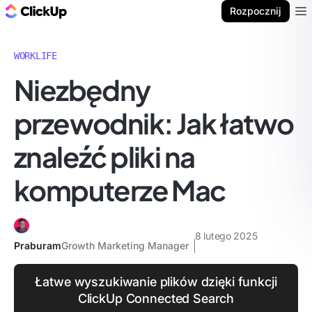
ClickUp Blog
Rozpocznij
Ope
WORKLIFE
Niezbędny
przewodnik: Jak łatwo
znaleźć pliki na
komputerze Mac
8 lutego 2025
Praburam
Growth Marketing Manager
Łatwe wyszukiwanie plików dzięki funkcji
ClickUp Connected Search