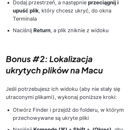
Dodaj przestrzeń, a następnie
przeciągnij i
upuść plik
, który chcesz ukryć, do okna
Terminala
Naciśnij
Return
, a plik zniknie z widoku
Bonus #2: Lokalizacja
ukrytych plików na Macu
Jeśli potrzebujesz ich widoku (aby nie stały się
utraconymi plikami), wykonaj poniższe kroki:
Otwórz Finder i przejdź do folderu, w którym
przechowywane są ukryte pliki
Naciśnij
Komendę (⌘) + Shift +. (Okres)
, aby