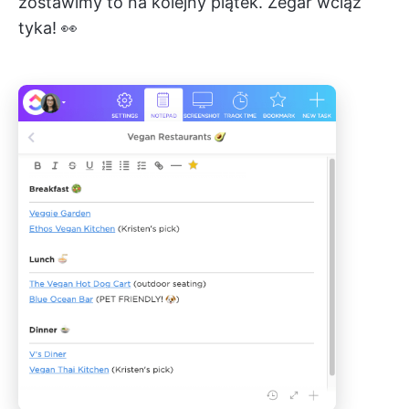
zostawimy to na kolejny piątek. Zegar wciąż
tyka! 👀