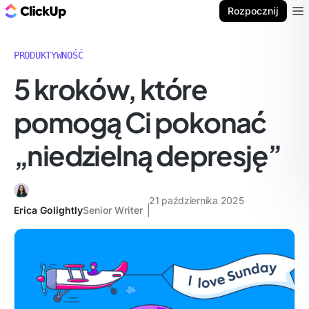
ClickUp Blog
Rozpocznij
Ope
PRODUKTYWNOŚĆ
5 kroków, które
pomogą Ci pokonać
„niedzielną depresję”
21 października 2025
Erica Golightly
Senior Writer