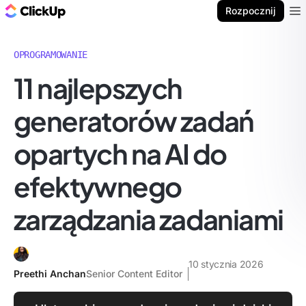
ClickUp Blog
Rozpocznij
Ope
OPROGRAMOWANIE
11 najlepszych
generatorów zadań
opartych na AI do
efektywnego
zarządzania zadaniami
10 stycznia 2026
Preethi Anchan
Senior Content Editor