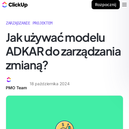
ClickUp Blog
Rozpocznij
Ope
ZARZĄDZANIE PROJEKTEM
Jak używać modelu
ADKAR do zarządzania
zmianą?
18 października 2024
PMO Team