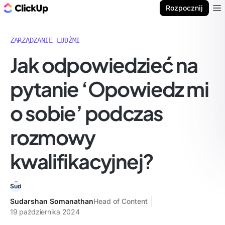
ClickUp Blog
Rozpocznij
Ope
ZARZĄDZANIE LUDŹMI
Jak odpowiedzieć na
pytanie ‘Opowiedz mi
o sobie’ podczas
rozmowy
kwalifikacyjnej?
Sudarshan Somanathan
Head of Content
19 października 2024