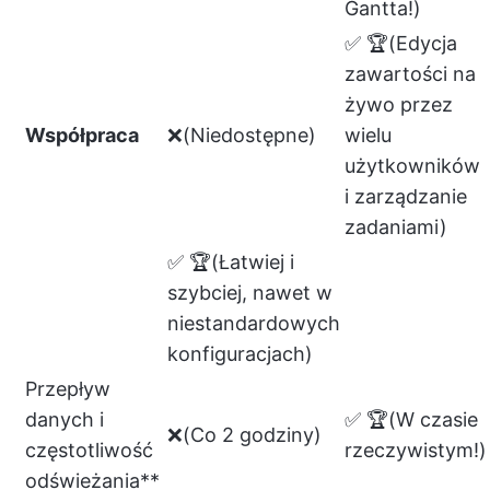
Gantta!)
✅ 🏆(Edycja
zawartości na
żywo przez
Współpraca
❌(Niedostępne)
wielu
użytkowników
i zarządzanie
zadaniami)
✅ 🏆(Łatwiej i
szybciej, nawet w
niestandardowych
konfiguracjach)
Przepływ
danych i
✅ 🏆(W czasie
❌(Co 2 godziny)
częstotliwość
rzeczywistym!)
odświeżania**