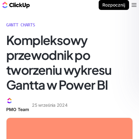
ClickUp Blog
Rozpocznij
Ope
GANTT CHARTS
Kompleksowy
przewodnik po
tworzeniu wykresu
Gantta w Power BI
25 września 2024
PMO Team