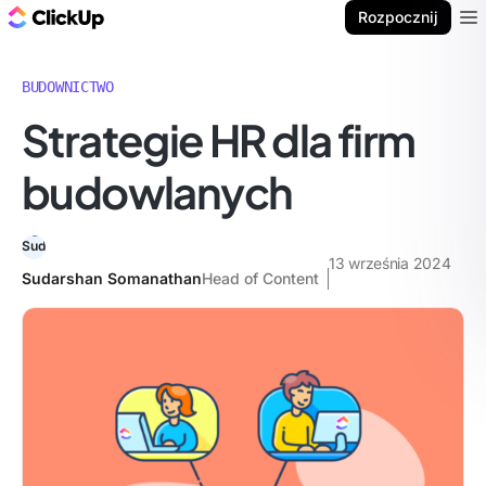
ClickUp Blog
Rozpocznij
Ope
BUDOWNICTWO
Strategie HR dla firm
budowlanych
13 września 2024
Sudarshan Somanathan
Head of Content