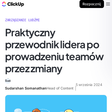
ClickUp Blog
Rozpocznij
Ope
ZARZĄDZANIE LUDŹMI
Praktyczny
przewodnik lidera po
prowadzeniu teamów
przez zmiany
5 września 2024
Sudarshan Somanathan
Head of Content