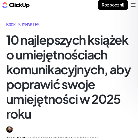
ClickUp Blog
Rozpocznij
Ope
BOOK SUMMARIES
10 najlepszych książek
o umiejętnościach
komunikacyjnych, aby
poprawić swoje
umiejętności w 2025
roku