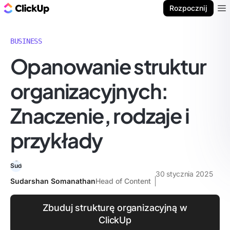
ClickUp Blog
Rozpocznij
Ope
BUSINESS
Opanowanie struktur
organizacyjnych:
Znaczenie, rodzaje i
przykłady
30 stycznia 2025
Sudarshan Somanathan
Head of Content
Zbuduj strukturę organizacyjną w
ClickUp