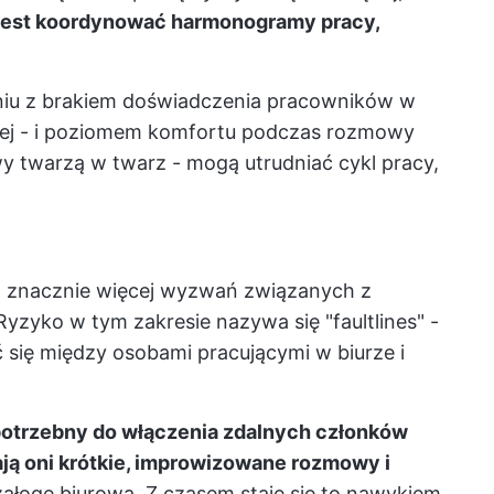
 jest koordynować harmonogramy pracy,
niu z brakiem doświadczenia pracowników w
lnej - i poziomem komfortu podczas rozmowy
 twarzą w twarz - mogą utrudniać cykl pracy,
 znacznie więcej wyzwań związanych z
yzyko w tym zakresie nazywa się "faultlines" -
 się między osobami pracującymi w biurze i
potrzebny do włączenia zdalnych członków
ają oni krótkie, improwizowane rozmowy i
łogę biurową. Z czasem staje się to nawykiem