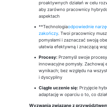
proaktywnych działań w celu roz
aby zarówno pracownicy hybrydowi
aspektach
**Technologia
odpowiednie narzęd
zakończy
. Twoi pracownicy musz
pomysłami i zaznaczać swoją obe
ułatwia efektywną i znaczącą ws
Procesy:
Przemyśl swoje procesy 
innowacyjne pomysły. Zachowaj e
wynikach; bez względu na wszystk
i dyscypliny
Ciągłe uczenie się:
Przyjęcie hyb
adaptację w oparciu o to, co dział
Wyzwania związane z przywództwem