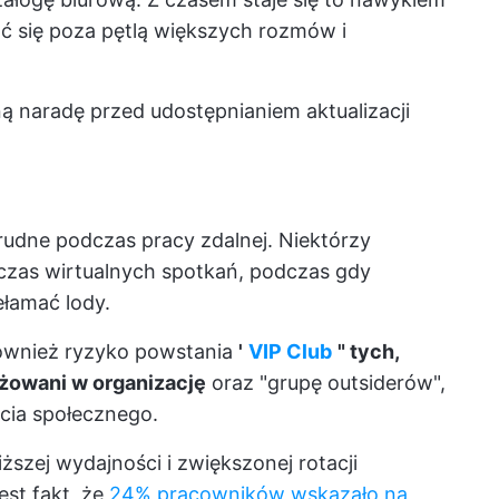
źć się poza pętlą większych rozmów i
ą naradę przed udostępnianiem aktualizacji
rudne podczas pracy zdalnej. Niektórzy
czas wirtualnych spotkań, podczas gdy
łamać lody.
ównież ryzyko powstania
'
VIP Club
" tych,
ażowani w organizację
oraz "grupę outsiderów",
ycia społecznego.
szej wydajności i zwiększonej rotacji
est fakt, że
24% pracowników wskazało na