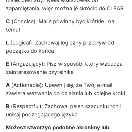
maile. Jest zbyt wiele wskazówek do
zapamiętania, więc można je skrócić do CLEAR.
C
(Concise): Maile powinny być krótkie i na
temat
L
(Logical): Zachowaj logiczny przepływ od
początku do końca
E
(Angażujący): Pisz w sposób, który wzbudza
zainteresowanie czytelnika
A
(Actionable): Upewnij się, że Twój e-mail
zawiera wezwania do działania lub kolejne kroki
R
(Respectful): Zachowaj pełen szacunku ton i
unikaj podżegającego języka
Możesz stworzyć podobne akronimy lub