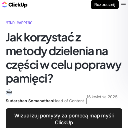
ClickUp Blog
Rozpocznij
Ope
MIND MAPPING
Jak korzystać z
metody dzielenia na
części w celu poprawy
pamięci?
16 kwietnia 2025
Sudarshan Somanathan
Head of Content
Wizualizuj pomysły za pomocą map myśli
ClickUp