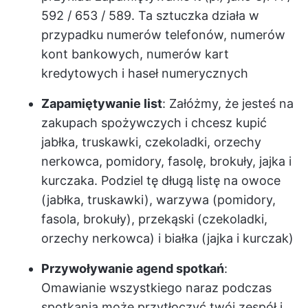
592 / 653 / 589. Ta sztuczka działa w
przypadku numerów telefonów, numerów
kont bankowych, numerów kart
kredytowych i haseł numerycznych
Zapamiętywanie list
: Załóżmy, że jesteś na
zakupach spożywczych i chcesz kupić
jabłka, truskawki, czekoladki, orzechy
nerkowca, pomidory, fasolę, brokuły, jajka i
kurczaka. Podziel tę długą listę na owoce
(jabłka, truskawki), warzywa (pomidory,
fasola, brokuły), przekąski (czekoladki,
orzechy nerkowca) i białka (jajka i kurczak)
Przywoływanie agend spotkań
:
Omawianie wszystkiego naraz podczas
spotkania może przytłoczyć twój zespół i