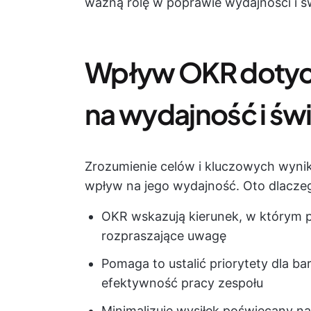
ważną rolę w poprawie wydajności i ś
Wpływ OKR dotyc
na wydajność i ś
Zrozumienie celów i kluczowych wyni
wpływ na jego wydajność. Oto dlacze
OKR wskazują kierunek, w którym p
rozpraszające uwagę
Pomaga to ustalić priorytety dla b
efektywność pracy zespołu
Minimalizuje wysiłek poświęcany na 