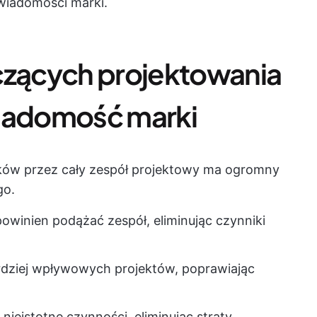
wiadomości marki.
zących projektowania
wiadomość marki
ków przez cały zespół projektowy ma ogromny
go.
owinien podążać zespół, eliminując czynniki
ardziej wpływowych projektów, poprawiając
nieistotne czynności, eliminując straty