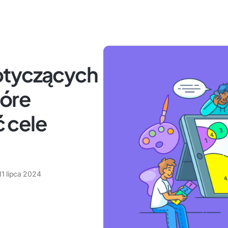
otyczących
tóre
 cele
11 lipca 2024