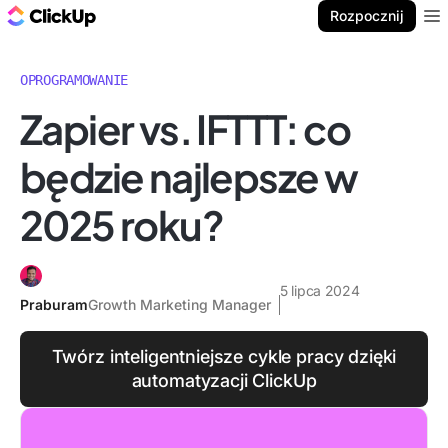
ClickUp Blog
Rozpocznij
Ope
OPROGRAMOWANIE
Zapier vs. IFTTT: co
będzie najlepsze w
2025 roku?
5 lipca 2024
Praburam
Growth Marketing Manager
Twórz inteligentniejsze cykle pracy dzięki
automatyzacji ClickUp