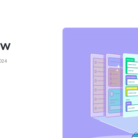
ów
2024