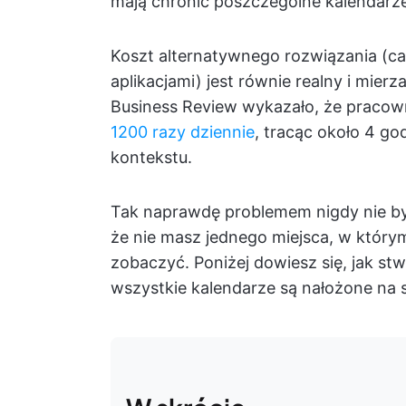
mają chronić poszczególne kalendarze.
Koszt alternatywnego rozwiązania (c
aplikacjami) jest równie realny i mie
Business Review wykazało, że pracown
1200 razy dziennie
, tracąc około 4 g
kontekstu.
Tak naprawdę problemem nigdy nie było
że nie masz jednego miejsca, w który
zobaczyć. Poniżej dowiesz się, jak st
wszystkie kalendarze są nałożone na si