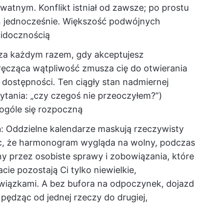
watnym. Konflikt istniał od zawsze; po prostu
 jednocześnie. Większość podwójnych
widocznością
za każdym razem, gdy akceptujesz
dręcząca wątpliwość zmusza cię do otwierania
 dostępności. Ten ciągły stan nadmiernej
pytania: „czy czegoś nie przeoczyłem?”)
 ogóle się rozpoczną
ń
: Oddzielne kalendarze maskują rzeczywisty
ąc, że harmonogram wygląda na wolny, podczas
ny przez osobiste sprawy i zobowiązania, które
acie pozostają Ci tylko niewielkie,
iązkami. A bez bufora na odpoczynek, dojazd
ędząc od jednej rzeczy do drugiej,