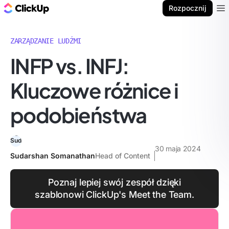
ClickUp Blog
Rozpocznij
Ope
ZARZĄDZANIE LUDŹMI
INFP vs. INFJ:
Kluczowe różnice i
podobieństwa
30 maja 2024
Sudarshan Somanathan
Head of Content
Poznaj lepiej swój zespół dzięki
szablonowi ClickUp's Meet the Team.