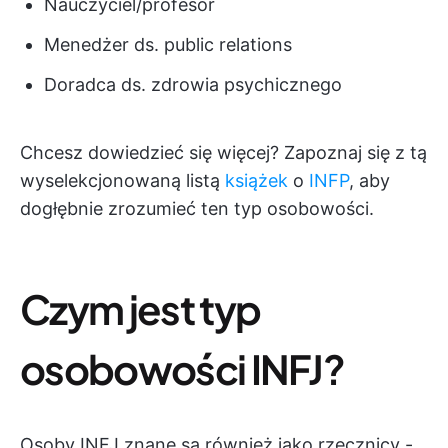
Nauczyciel/profesor
Menedżer ds. public relations
Doradca ds. zdrowia psychicznego
Chcesz dowiedzieć się więcej? Zapoznaj się z tą
wyselekcjonowaną listą
książek
o
INFP
, aby
dogłębnie zrozumieć ten typ osobowości.
Czym jest typ
osobowości INFJ?
Osoby INFJ znane są również jako rzecznicy -