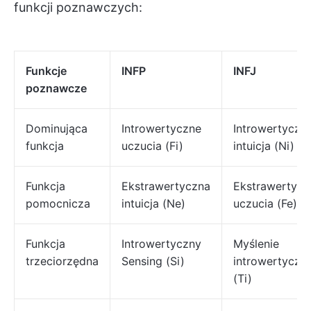
funkcji poznawczych:
Funkcje
INFP
INFJ
poznawcze
Dominująca
Introwertyczne
Introwertyczn
funkcja
uczucia (Fi)
intuicja (Ni)
Funkcja
Ekstrawertyczna
Ekstrawertycz
pomocnicza
intuicja (Ne)
uczucia (Fe)
Funkcja
Introwertyczny
Myślenie
trzeciorzędna
Sensing (Si)
introwertyczn
(Ti)