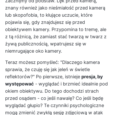
Zacznijmy od podstaw. Lęk przed kamerą,
znany również jako nieśmiałość przed kamerą
lub skopofobia, to kłujące uczucie, które
pojawia się, gdy znajdujesz się przed
obiektywem kamery. Przypomina to tremę, ale
z tą różnicą, że zamiast stać twarzą w twarz z
żywą publicznością, wpatrujesz się w
niemrugające oko kamery.
Teraz możesz pomyśleć: "Dlaczego kamera
sprawia, że czuję się jak jeleń w świetle
reflektorów?" Po pierwsze, istnieje
presja, by
występować
- wyglądać i brzmieć idealnie pod
okiem obiektywu. Do tego dochodzi strach
przed osądem - co jeśli nawalę? Co jeśli będę
wyglądać głupio? Te czynniki psychologiczne
mogą zmienić zwykłą sesję zdjęciową w atak