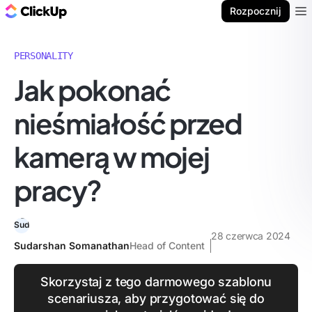
ClickUp Blog
Rozpocznij
Ope
PERSONALITY
Jak pokonać
nieśmiałość przed
kamerą w mojej
pracy?
28 czerwca 2024
Sudarshan Somanathan
Head of Content
Skorzystaj z tego darmowego szablonu
scenariusza, aby przygotować się do