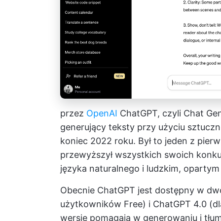
przez
OpenAI
ChatGPT, czyli Chat Gen
generujący teksty przy użyciu sztuczn
koniec 2022 roku. Był to jeden z pie
przewyższył wszystkich swoich konku
języka naturalnego i ludzkim, oparty
Obecnie ChatGPT jest dostępny w dwó
użytkowników Free) i ChatGPT 4.0 (d
wersje pomagają w generowaniu i tłu