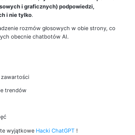
osowych i graficznych) podpowiedzi,
 i nie tylko
.
adzenie rozmów głosowych w obie strony, co
nych obecnie chatbotów AI.
a zawartości
ie trendów
jęć
j te wyjątkowe
Hacki ChatGPT
!