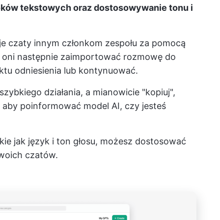
oków tekstowych oraz dostosowywanie tonu i
e czaty innym członkom zespołu za pomocą
ą oni następnie zaimportować rozmowę do
unktu odniesienia lub kontynuować.
zybkiego działania, a mianowicie "kopiuj",
h, aby poinformować model AI, czy jesteś
kie jak język i ton głosu, możesz dostosować
woich czatów.