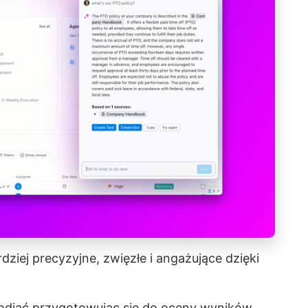
ziej precyzyjne, zwięzłe i angażujące dzięki
odjąć przygotowując się do oceny wyników,