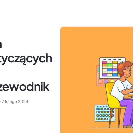
a
tyczących
zewodnik
27 lutego 2024