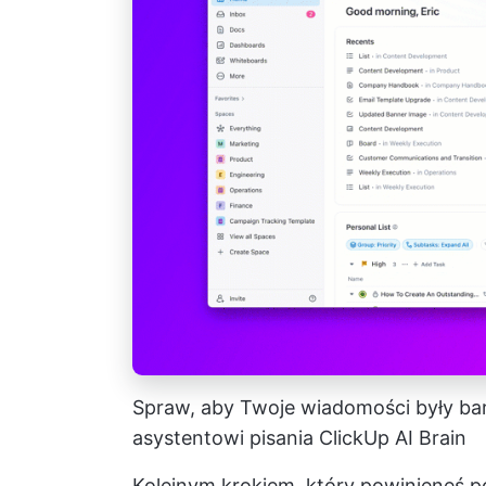
Spraw, aby Twoje wiadomości były bard
asystentowi pisania ClickUp AI Brain
Kolejnym krokiem, który powinieneś p