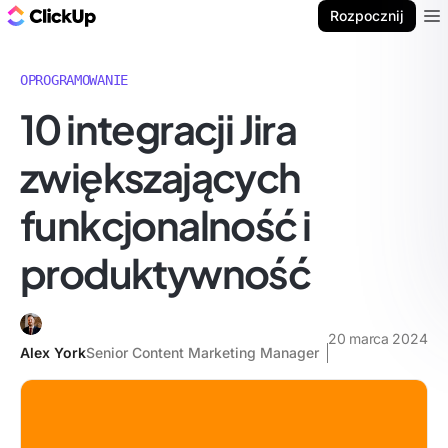
ClickUp Blog
Rozpocznij
Ope
OPROGRAMOWANIE
10 integracji Jira
zwiększających
funkcjonalność i
produktywność
20 marca 2024
Alex York
Senior Content Marketing Manager