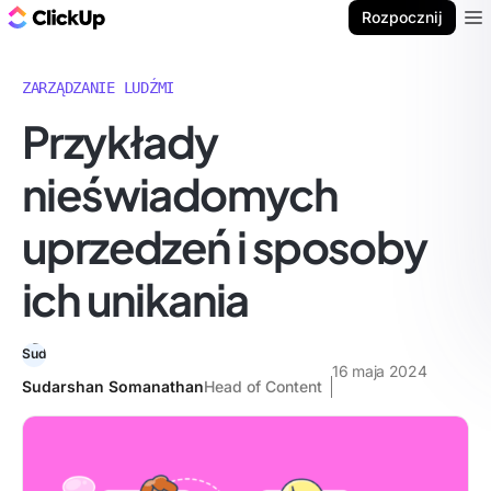
ClickUp Blog
Rozpocznij
Ope
ZARZĄDZANIE LUDŹMI
Przykłady
nieświadomych
uprzedzeń i sposoby
ich unikania
16 maja 2024
Sudarshan Somanathan
Head of Content