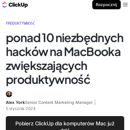
ClickUp Blog
Rozpocznij
Ope
PRODUKTYWNOŚĆ
ponad 10 niezbędnych
hacków na MacBooka
zwiększających
produktywność
Alex York
Senior Content Marketing Manager
5 stycznia 2024
Pobierz ClickUp dla komputerów Mac już