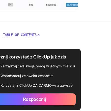
TABLE OF CONTENTS
znij korzystać z ClickUp już dziś
Zarządzaj całą swoją pracą w jednym miejscu
Współpracuj ze swoim zespołem
Korzystaj z ClickUp ZA DARMO—na zawsze
Rozpocznij