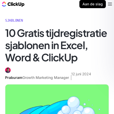
ClickUp Blog
Aan de slag
Ope
SJABLONEN
10 Gratis tijdregistratie
sjablonen in Excel,
Word & ClickUp
12 juni 2024
Praburam
Growth Marketing Manager