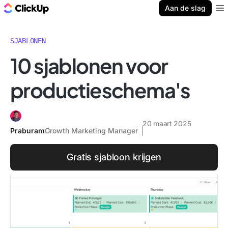
ClickUp Blog
Aan de slag
Ope
SJABLONEN
10 sjablonen voor
productieschema's
20 maart 2025
Praburam
Growth Marketing Manager
Gratis sjabloon krijgen